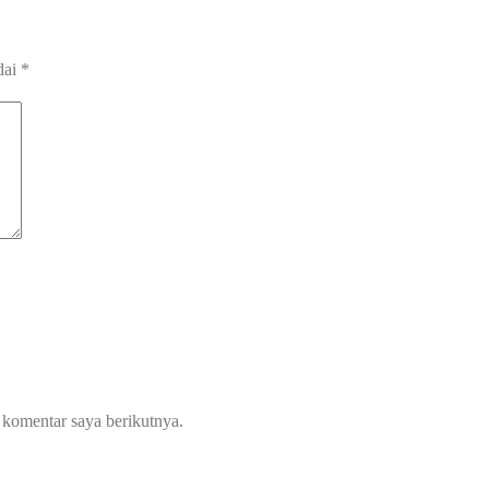
dai
*
 komentar saya berikutnya.