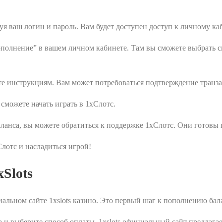
уя ваш логин и пароль. Вам будет доступен доступ к личному ка
ополнение” в вашем личном кабинете. Там вы сможете выбрать с
те инструкциям. Вам может потребоваться подтверждение транза
сможете начать играть в 1хСлотс.
ланса, вы можете обратиться к поддержке 1хСлотс. Они готовы 
Слотс и насладиться игрой!
Slots
циальном сайте 1xslots казино. Это первый шаг к пополнению бал
и выберите способ оплаты. 1xslots официальный сайт предлагает