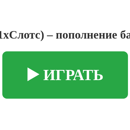
(1хСлотс) – пополнение б
▶️ ИГРАТЬ