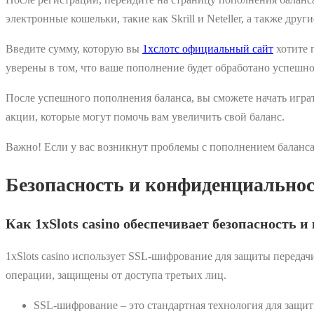
электронные кошельки, такие как Skrill и Neteller, а также дру
Введите сумму, которую вы
1хслотс официальный сайт
хотите 
уверены в том, что ваше пополнение будет обработано успешно
После успешного пополнения баланса, вы сможете начать играт
акции, которые могут помочь вам увеличить свой баланс.
Важно! Если у вас возникнут проблемы с пополнением баланса,
Безопасность и конфиденциальност
Как 1xSlots casino обеспечивает безопасность
1xSlots casino использует SSL-шифрование для защиты переда
операции, защищены от доступа третьих лиц.
SSL-шифрование – это стандартная технология для защит