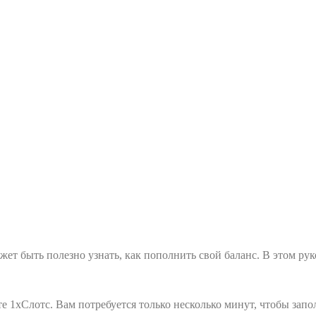
ожет быть полезно узнать, как пополнить свой баланс. В этом р
е 1хСлотс. Вам потребуется только несколько минут, чтобы зап