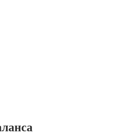
аланса