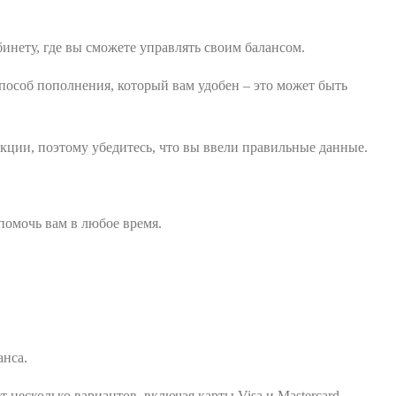
бинету, где вы сможете управлять своим балансом.
пособ пополнения, который вам удобен – это может быть
кции, поэтому убедитесь, что вы ввели правильные данные.
помочь вам в любое время.
анса.
 несколько вариантов, включая карты Visa и Mastercard,