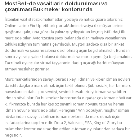
MostBet-də vəsaitlərin doldurulması və
çıxarılması Bukmeker kontorunda
İstənilən vaxt statistik məlumatları yoxlaya və nəticə çıxara bilərsiniz.
Online casino Pin-Up etibarlı portalAdministrasiya öz müştərilərinin
qayğısına qalır, ona görə də yalnız qeydiyyatdan keçmiş istifadəçi ilk
mərc edə bilər. Avtorizasiya şəxsi balansda olan maliyyə vəsaitlərinin
təhlükəsizliyinin təminatına çevriləcək. Müştəri sadəcə qısa bir anket
doldurmalı və şəxsi hesabına daxil olmaq üçün keçid almalıdır. Bundan
sonra ziyarətçi yalnız balansı doldurmalı və mərc qoymağa başlamalıdır.
Təcrübəli oyunçular virtual təyyarənin dəqiq uçacağı həddi müəyyən
etməyi məsləhət görürlər.
Mərc marketlərindən savayı, burada xeyli idman və kiber idman növləri
də istifadəçilərə mərc etmək üçün təklif olunur. Şübhəsiz ki, hər bir mərc
həvəskarının daha çox sevdiyi, sevimli hesab etdiyi idman və ya kiber
idman növü olur. Bu bukmeker kontorunda o qədər çox idman növü var
ki, fikrimizcə burada hər kəs öz sevimli idman növünü tapa və həmin
idman növünə mərc edə bilər. Həmçinin 1Win populyar, məşhur idman
növlərindən savayı az bilinən idman növlərini də mərc etmək üçün
istifadəçilərinə təqdim edir. Dota 2, Valorant, FİFA, King of Glory bu
bukmeker kontorunda təqdim edilən e-idman oyunlarından sadəcə bir
neçəsidir.