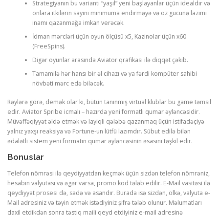
Strategiyanın bu variantı “yaşıl” yeni başlayanlar üçün idealdır və
onlara itkilərin sayını minimuma endirməyə və öz gücünə lazımi
inamı qazanmağa imkan verəcək.
İdman mərcləri üçün oyun ölçüsü x5, Kazinolar üçün x60
(FreeSpins).
Digər oyunlar arasında Aviator qrafikası ilə diqqət çəkib.
Tamamilə hər hansı bir əl cihazı və ya fərdi kompüter sahibi
növbəti mərc edə biləcək.
Rəylərə görə, demək olar ki, bütün tanınmış virtual klublar bu game təmsil
edir. Aviator Spribe icmalı – hazırda yeni formatlı qumar əyləncəsidir.
Müvəffəqiyyət əldə etmək və layiqli qələbə qazanmaq üçün istifadəçiyə
yalnız yaxşı reaksiya və Fortune-un lütfü lazımdır. Sübut edilə bilən
ədalətli sistem yeni formatın qumar əyləncəsinin əsasını təşkil edir.
Bonuslar
Telefon nömrəsi ilə qeydiyyatdan keçmək üçün sizdən telefon nömrəniz,
hesabın valyutası və əgər varsa, promo kod tələb edilir. E-Mail vasitəsi ilə
qeydiyyat prosesi də, sadə və asandır. Burada isə sizdən, ölkə, valyuta e-
Mail adresiniz və təyin etmək istədiyiniz şifrə tələb olunur. Məlumatları
daxil etdikdən sonra təstiq maili qeyd etdiyiniz e-mail adresinə