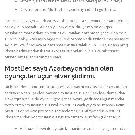
Sistemi yalanda ittiham etmək sadəcə olaraq mümkün deyil.
Dəstək nömrəsi Mostbet-in rəsmi saytında da göstərilib.
Həmçinin sözügedən ekspress tipli kuponlar azı 3 oyundan ibarət olmalı,
hər oyunun əmsalı 1.40-dan yüksək olmalıdır. Çempionlar liqası
oyunlarına mərc edərək MostBet AZ koinləri qazanmaq şansı əldə edin.
15 AZN-dək yüksək məbləğdə “2YEAR” promo kodu istifadə edərək mərc
edin, müxtəlif hədiyyələr qazanma şansına sahib olun. 4 və ya daha artıq
idman hadisəsindən ibarət ekpress kuponlar üçün əlavə “ekspress
buster” əmsallar qazanmaq şansı.
MostBet saytı Azərbaycandan olan
oyunçular üçün əlverişlidirmi.
Bu bukmeker kontorunda MostBet canlı yayım vasitəsi ilə bir çox idman
hadisəsinə canlı şəkildə baxmaq mümkündür. Canlı şəkildə izləməkdən
əlavə “qrafika” ilə də oyunun gedişatına baxıb, gedişata uyğun mərclər
tərtib etmək mümkündür. Üstəlik MostBet canlı yayımları izləmək üçün
MostBet qeydiyyat prosesini tamamlamağınız kifayət edir. MostBet
idman mərcləri kontorunun dizaynı isə tamamilə istifadəçi dostudur.
Hal-hazırda Aviator, yəqin ki, mənim sevimli onlayn gamemdur.