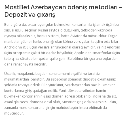
MostBet Azerbaycan ödəniş metodları –
Depozit və çıxarış
Buna görə də, əksər oyunçular bukmeker kontorları ilə işləmək üçün bu
xüsusi üsulu seçirlər. Rəsmi saytda olduğu kimi, tətbiqdən kazinoda
oynaya biləcəksiniz, bonus sistemi, hətta Aviator da mövcuddur. Digər
mənbələr şübhəli funksionallığı olan köhnə versiyaları təqdim edə bilər.
Android və iOS üçün versiyalar funksional olaraq eynidir. Yalnız Android
üçün proqramın çəkisi bir qədər böyükdür, Apple-dan smartfonlar üçün
tətbiq isə sürətdə bir qədər qalib gəlir. Bu bölmə bir çox analoqlardan
daha rahat həyata keçirilir.
Üstəlik, məqaləmiz başdan-sona tamamilə şəffaf və tərəfsiz
məlumatlardan ibarətdir. Bu səbəbdən sonadək diqqətlə oxumağınızı
şiddətlə tövsiyə edirik. Bildiyiniz kimi, Azərbaycandan bəzi bukmeker
kontorlarına giriş qadağan edilib. Yəni, dövlət tərəfindən həmin
bukmeker kontorlarının əsas domen adresi bloklanıb. İndiki halda siz,
asanlıqla rəsmi domenə daxil olub, MostBet giriş edə bilərsiniz. Lakin,
zamanla mərc kontoruna girişin məhdudlaşdırılması ehtimalı da
mövcuddur.