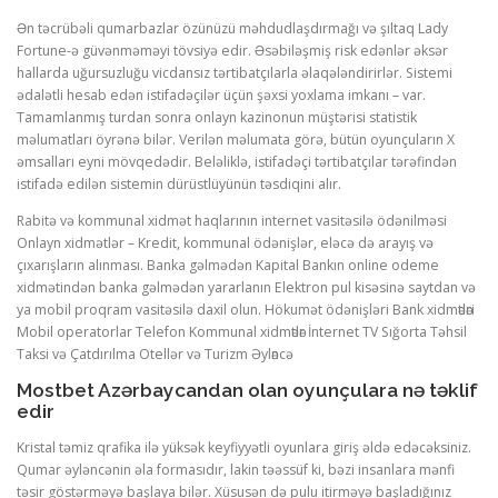
Ən təcrübəli qumarbazlar özünüzü məhdudlaşdırmağı və şıltaq Lady
Fortune-ə güvənməməyi tövsiyə edir. Əsəbiləşmiş risk edənlər əksər
hallarda uğursuzluğu vicdansız tərtibatçılarla əlaqələndirirlər. Sistemi
ədalətli hesab edən istifadəçilər üçün şəxsi yoxlama imkanı – var.
Tamamlanmış turdan sonra onlayn kazinonun müştərisi statistik
məlumatları öyrənə bilər. Verilən məlumata görə, bütün oyunçuların X
əmsalları eyni mövqedədir. Beləliklə, istifadəçi tərtibatçılar tərəfindən
istifadə edilən sistemin dürüstlüyünün təsdiqini alır.
Rabitə və kommunal xidmət haqlarının internet vasitəsilə ödənilməsi
Onlayn xidmətlər – Kredit, kommunal ödənişlər, eləcə də arayış və
çıxarışların alınması. Banka gəlmədən Kapital Bankın online odeme
xidmətindən banka gəlmədən yararlanın Elektron pul kisəsinə saytdan və
ya mobil proqram vasitəsilə daxil olun. Hökumət ödənişləri Bank xidmәtlәri
Mobil operatorlar Telefon Kommunal xidmәtlәr İnternet TV Sığorta Təhsil
Taksi və Çatdırılma Otellər və Turizm Әylәncә
Mostbet Azərbaycandan olan oyunçulara nə təklif
edir
Kristal təmiz qrafika ilə yüksək keyfiyyətli oyunlara giriş əldə edəcəksiniz.
Qumar əyləncənin əla formasıdır, lakin təəssüf ki, bəzi insanlara mənfi
təsir göstərməyə başlaya bilər. Xüsusən də pulu itirməyə başladığınız